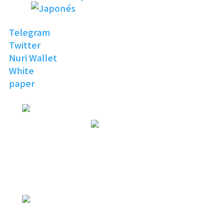
Telegram
Twitter
Nuri Wallet
White
paper
NURI
TOPIA
Invitación al Mundo
Digital Abierto
NURI
TOPIA
NURITOPIA es un universo sin límites
que une a las personas
con aficciones
e intereses parecidos
NURI
TOPIA
conectando el mundo